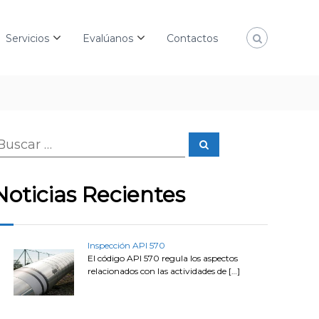
Servicios
Evalúanos
Contactos
B
B
u
u
s
c
a
Noticias Recientes
r
Inspección API 570
p
El código API 570 regula los aspectos
relacionados con las actividades de
[…]