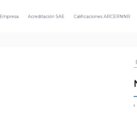
Empresa
Acreditación SAE
Calificaciones ARCERNNR
s
c
a
r
o
r
: