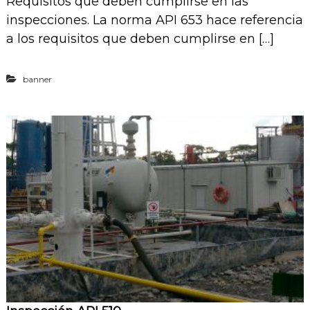
Requisitos que deben cumplirse en las
I
n
inspecciones. La norma API 653 hace referencia
s
a los requisitos que deben cumplirse en […]
p
e
c
c
banner
i
ó
n
A
P
I
6
5
3
*