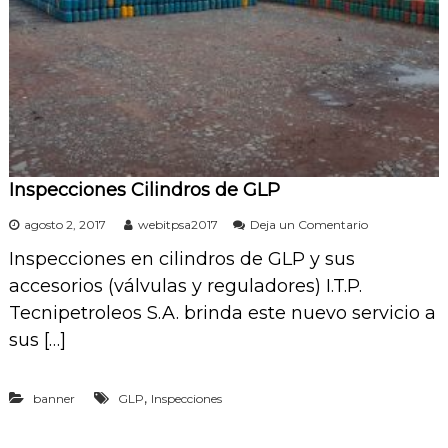
s
Inspecciones Cilindros de GLP
e
agosto 2, 2017
webitpsa2017
Deja un Comentario
n
Inspecciones en cilindros de GLP y sus
I
n
accesorios (válvulas y reguladores) I.T.P.
s
Tecnipetroleos S.A. brinda este nuevo servicio a
p
e
sus […]
c
c
i
,
banner
GLP
Inspecciones
o
n
e