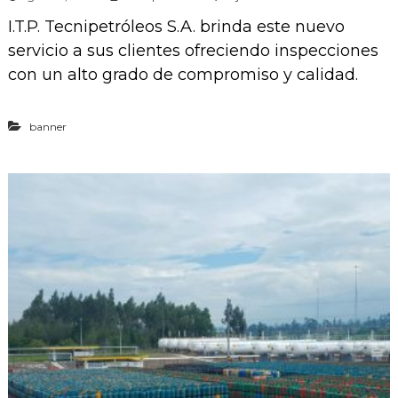
n
I.T.P. Tecnipetróleos S.A. brinda este nuevo
I
n
servicio a sus clientes ofreciendo inspecciones
s
con un alto grado de compromiso y calidad.
p
e
c
c
banner
i
o
n
e
s
d
e
A
u
t
o
t
a
n
q
u
e