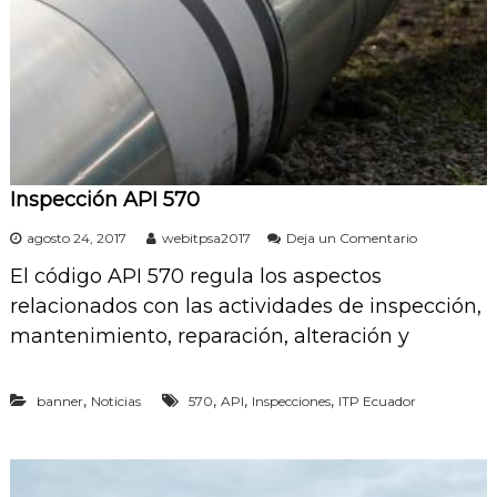
o
o
l
s
e
S
r
.
a
s
A
.
Inspección API 570
e
agosto 24, 2017
webitpsa2017
Deja un Comentario
n
El código API 570 regula los aspectos
I
n
relacionados con las actividades de inspección,
s
mantenimiento, reparación, alteración y
p
e
c
c
,
,
,
,
banner
Noticias
570
API
Inspecciones
ITP Ecuador
i
ó
n
A
P