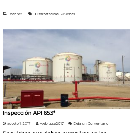
s
H
,
banner
Hisdrostáticas
Pruebas
i
d
r
o
s
t
á
t
i
c
a
s
Inspección API 653*
e
agosto 1, 2017
webitpsa2017
Deja un Comentario
n