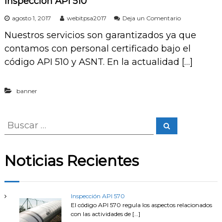
Inspección API 510
e
agosto 1, 2017
webitpsa2017
Deja un Comentario
n
Nuestros servicios son garantizados ya que
I
n
contamos con personal certificado bajo el
s
código API 510 y ASNT. En la actualidad […]
p
e
c
c
banner
i
ó
n
B
B
A
u
P
u
s
I
c
s
a
5
Noticias Recientes
r
1
c
0
a
r
Inspección API 570
p
El código API 570 regula los aspectos relacionados
con las actividades de
[…]
o