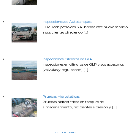
r
:
Inspecciones de Autotanques
I.T.P. Tecnipetróleos S.A. brinda este nuevo servicio
a sus clientes ofreciendo
[…]
Inspecciones Cilindros de GLP
Inspecciones en cilindros de GLP y sus accesorios
(válvulas y reguladores)
[…]
Pruebas Hidrostáticas
Pruebas hidrostáticas en tanques de
almacenamiento, recipientes a presión y
[…]