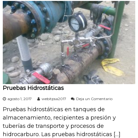
s
C
i
l
i
n
d
r
o
s
d
e
G
L
P
Pruebas Hidrostáticas
e
agosto 1, 2017
webitpsa2017
Deja un Comentario
n
Pruebas hidrostáticas en tanques de
P
r
almacenamiento, recipientes a presión y
u
tuberías de transporte y procesos de
e
b
hidrocarburo. Las pruebas hidrostáticas […]
a